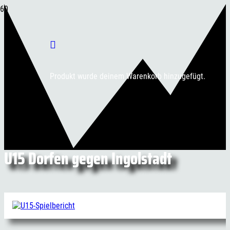
Produkt
wurde deinem Warenkorb hinzugefügt.
U15 Dorfen gegen Ingolstadt