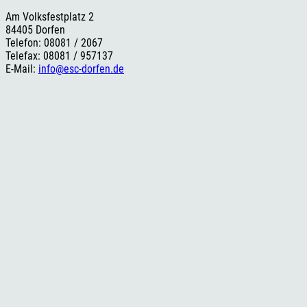
Am Volksfestplatz 2
84405 Dorfen
Telefon: 08081 / 2067
Telefax: 08081 / 957137
E-Mail:
info@esc-dorfen.de
Rechtliches
Impressum
Datenschutzerklärung
Cookie-Einstellungen
Versand- und Zahlungsinformationen
Widerrufsbelehrung
AGB
Social Media