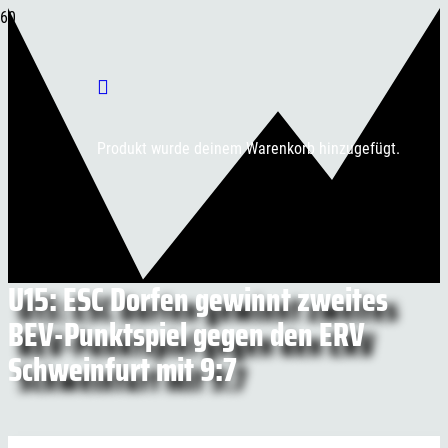
Produkt
wurde deinem Warenkorb hinzugefügt.
U15: ESC Dorfen gewinnt zweites
BEV-Punktspiel gegen den ERV
Schweinfurt mit 9:7