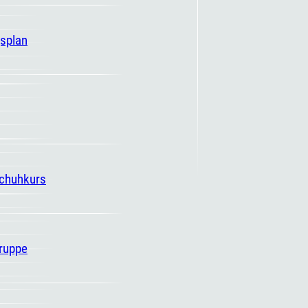
gsplan
schuhkurs
ruppe