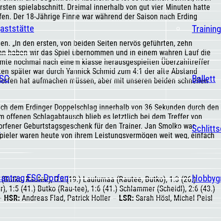
sten spielabschnitt. Dreimal innerhalb von gut vier Minuten hatte
ffen. Der 18-Jährige Finne war während der Saison nach Erding
aststätte
Trainin
n. „In den ersten, von beiden Seiten nervös geführten, zehn
ann haben wir das Spiel übernommen und in einem wahren Lauf die
mte nochmal nach einem klasse herausgespielten Überzahltreffer
ten später war durch Yannick Schmid zum 4:1 der alte Abstand
ESC
Ballett
nn Dorfen hat aufmachen müssen, aber mit unseren beiden schnellen
ch dem Erdinger Doppelschlag innerhalb von 36 Sekunden durch den
 offenen Schlagabtausch blieb es letztlich bei dem Treffer von
Dorfener Geburtstagsgeschenk für den Trainer. Jan Smolko war
t
Schlitt
pieler waren heute von ihrem Leistungsvermögen weit weg, einfach
santrag ESC Dorfen
Hobbyg
(Butko, Rautee), 0:3 (19.) Laulumaa (Rautee, Butko), 1:3 (26.)
, 1:5 (41.) Butko (Rau-tee), 1:6 (41.) Schlammer (Scheidl), 2:6 (43.)
 –
HSR:
Andreas Flad, Patrick Holler –
LSR:
Sarah Hösl, Michel Peisl