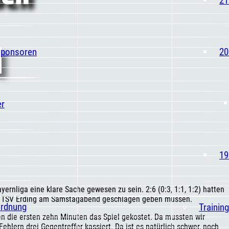
Sponsoren
20
er
19
rnliga eine klare Sache gewesen zu sein. 2:6 (0:3, 1:1, 1:2) hatten
des TSV Erding am Samstagabend geschlagen geben müssen.
ordnung
Trainin
n die ersten zehn Minuten das Spiel gekostet. Da mussten wir
ehlern drei Gegentreffer kassiert. Da ist es natürlich schwer, noch