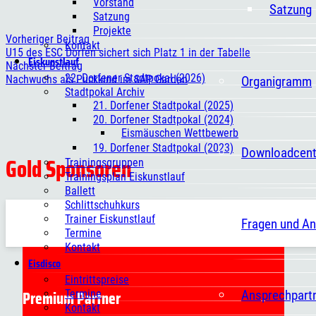
Vorstand
Satzung
Satzung
Projekte
Vorheriger Beitrag
Kontakt
U15 des ESC Dorfen sichert sich Platz 1 in der Tabelle
Eiskunstlauf
Nächster Beitrag
22. Dorfener Stadtpokal (2026)
Nachwuchs als Puckkind im SAP Garden
Organigramm
Stadtpokal Archiv
21. Dorfener Stadtpokal (2025)
20. Dorfener Stadtpokal (2024)
Eismäuschen Wettbewerb
19. Dorfener Stadtpokal (2023)
Downloadcent
Gold Sponsoren
Trainingsgruppen
Trainingsplan Eiskunstlauf
Ballett
Schlittschuhkurs
Trainer Eiskunstlauf
Fragen und A
Termine
Kontakt
Eisdisco
Eintrittspreise
Premium Partner
Ansprechpart
Termine
Kontakt