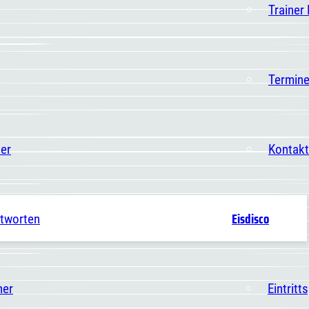
Trainer
Termin
er
Kontakt
Eisdisco
ntworten
ner
Eintritt