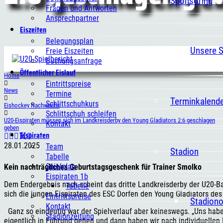
Sponsoring
Fragen und Antworten
Ansprechpartner
Eiszeiten
Belegungsplan
Unsere 
Freie Eiszeiten
Buchungsanfrage
Öffentlicher Eislauf
Home
Eintrittspreise
News
Termine
Terminkalend
Schlittschuhkurs
Eishockey Nachwuchs
Schlittschuh schleifen
U20-Eispiraten müssen sich im Landkreisderby den Young Gladiators 2:6 geschlagen
Kontakt
geben
Eispiraten
28.01.2025
Team
Stadion
Tabelle
Spielplan
Kein nachträgliches Geburtstagsgeschenk für Trainer Smolko
Eispiraten 1b
Dem Endergebnis nach scheint das dritte Landkreisderby der U20-Baye
Tabelle
sich die jungen Eispiraten des ESC Dorfen den Young Gladiators 
Eintrittspreise
Stadion
Kontakt
Ganz so eindeutig war der Spielverlauf aber keineswegs. „Uns habe
Stadionzeitung
eigentlich in Führung gehen und dann haben wir nach individuellen F