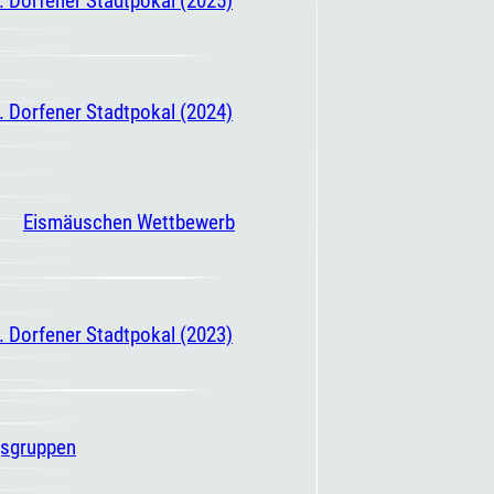
. Dorfener Stadtpokal (2024)
Eismäuschen Wettbewerb
. Dorfener Stadtpokal (2023)
gsgruppen