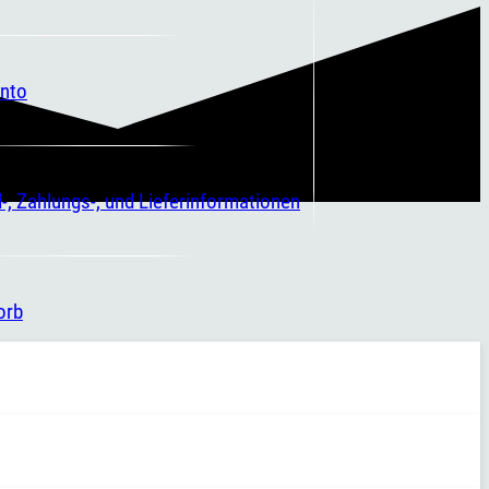
nto
-, Zahlungs-, und Lieferinformationen
orb