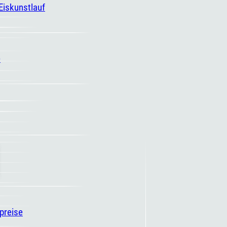
 Eiskunstlauf
e
spreise