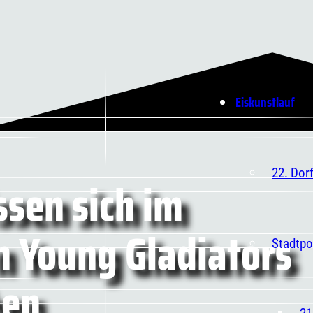
Eiskunstlauf
22. Dor
sen sich im
n Young Gladiators
Stadtpo
ben
21