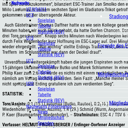
Nachwuchs
ins Spiel zurückzukommen“, bilanziert ESC-Trainer Jan Smolko den er
U7/U9/U11
Miilo Laulumaa in seinem sechsten Spiel im Gladiators-Trikot getro
U13
gekommen und der überragende Akteur.
Stadiong
Spielplan
Auch Gästetrainer Thomas Daffner hatte es wie sein Kollege gesehe
Tabelle
Minuten haben wir auch Glück gehabt, da hatte Dorfen Chancen. D
Statistik (BEV)
drei Tore geschossen“. Knapp sechs Minuten nach Wiederbeginn kei
U15
durch Felix Wiedenhofer kurz Hoffnung im ESC-Lager auf. Drei Minu
Spielplan
Freunde des 
wieder ehrgestellt. „War wichtig“ stellte Erdings Trainer fest, „de
Tabelle
Treffern im Schlussdrittel war dann der Deckel drauf“.
Statistik (BEV)
U17
Unverdrossen weitergekämpft haben die jungen Eispiraten auch na
Spielplan
15-jährigen Ukrainer Vladyslav Butko und Marek Schlammer. In einem
Tabelle
Philip Kaer zum 2:6. So wurde es nichts mit einem nachträglichen 
Mitgliedschaf
Statistik (BEV)
nämlich am Vortag sechzig geworden. Sein Fazit: „Manche meiner S
U20
nicht spritzig und Erding gratuliere ich zum verdienten Sieg“.
Spielplan
STATISTIK:
Tabelle
Statistik (BEV)
Mitglied
Tore/Assists:
0:1 (15.) Laulumaa (Butko, Rautee), 0:2(16.) Laulumaa 
Nachwuchs Förderverein
Wiedenhofer (F. Lauffer, Auzins), 1:4 (29.) Schmid (Wurm, Angermaier)
News
P. Kaer (Baumgartner, Wiedenhofer), –
Strafminuten:
ESC 4 / TSV 6
Mitgliedschaft
Spenden
Verfasser: HELMUT FINDELSBERGER / Erdinger-Dorfener Anzeiger