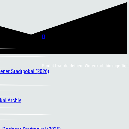
Produkt
wurde deinem Warenkorb hinzugefügt.
fener Stadtpokal (2026)
kal Archiv
. Dorfener Stadtpokal (2025)