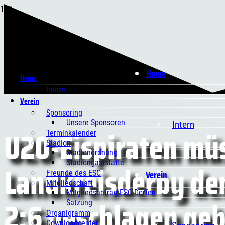
Home
Home
Intern
Verein
Sponsoring
Unsere Sponsoren
Intern
U20-Eispiraten müs
Terminkalender
Stadion
Stadionordnung
Landkreisderby de
Stadiongaststätte
Verein
Freunde des ESC
Mitgliedschaft
Mitgliedsantrag ESC Dorfen
2:6 geschlagen ge
Satzung
Organigramm
Downloadcenter