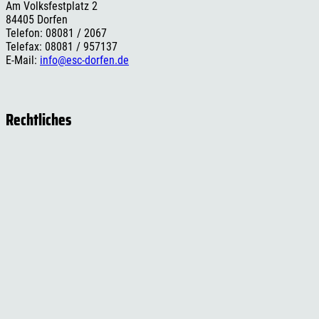
Am Volksfestplatz 2
84405 Dorfen
Telefon: 08081 / 2067
Telefax: 08081 / 957137
E-Mail:
info@esc-dorfen.de
Rechtliches
Impressum
Datenschutzerklärung
Cookie-Einstellungen
Versand- und Zahlungsinformationen
Widerrufsbelehrung
AGB
Social Media