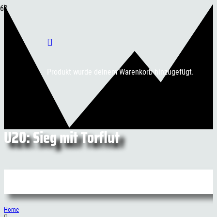
Produkt
wurde deinem Warenkorb hinzugefügt.
U20: Sieg mit Torflut
Home