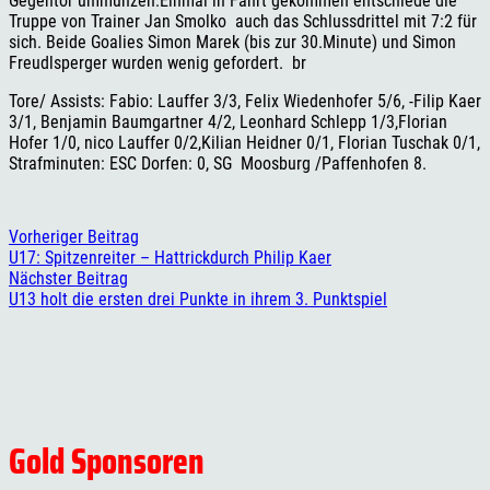
Gegentor ummünzen.Einmal in Fahrt gekommen entschiede die
Truppe von Trainer Jan Smolko auch das Schlussdrittel mit 7:2 für
sich. Beide Goalies Simon Marek (bis zur 30.Minute) und Simon
Freudlsperger wurden wenig gefordert. br
Tore/ Assists: Fabio: Lauffer 3/3, Felix Wiedenhofer 5/6, -Filip Kaer
3/1, Benjamin Baumgartner 4/2, Leonhard Schlepp 1/3,Florian
Hofer 1/0, nico Lauffer 0/2,Kilian Heidner 0/1, Florian Tuschak 0/1,
Strafminuten: ESC Dorfen: 0, SG Moosburg /Paffenhofen 8.
Vorheriger Beitrag
U17: Spitzenreiter – Hattrickdurch Philip Kaer
Nächster Beitrag
U13 holt die ersten drei Punkte in ihrem 3. Punktspiel
Gold Sponsoren