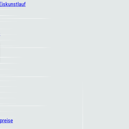
 Eiskunstlauf
e
spreise