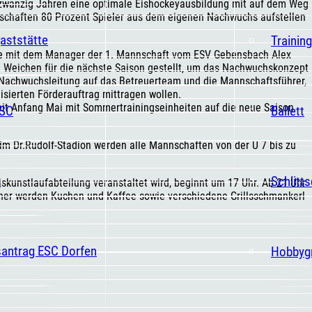
 zwanzig Jahren eine optimale Eishockeyausbildung mit auf dem Weg
nschaften 80 Prozent Spieler aus dem eigenen Nachwuchs aufstellen
aststätte
Trainin
ie mit dem Manager der 1. Mannschaft vom ESV Gebensbach Alex
ie Weichen für die nächste Saison gestellt, um das Nachwuchskonzept
 Nachwuchsleitung auf das Betreuerteam und die Mannschaftsführer,
nisierten Förderauftrag mittragen wollen.
eit Anfang Mai mit Sommertrainingseinheiten auf die neue Saison
ESC
Ballett
 Dr.Rudolf-Stadion werden alle Mannschaften von der U 7 bis zu
t
Schlitt
kunstlaufabteilung veranstaltet wird, beginnt um 17 Uhr. Ab 21 Uhr
esucher werden Kuchen und Kaffee sowie verschiedene Grillsschmankerl
santrag ESC Dorfen
Hobbyg