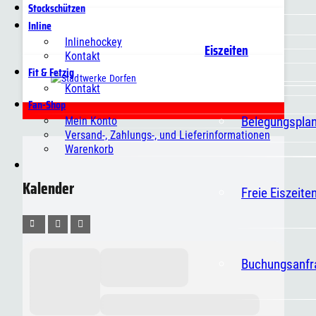
Stockschützen
Inline
Inlinehockey
Eiszeiten
Kontakt
Fit & Fetzig
Kontakt
Fan-Shop
Belegungspla
Mein Konto
Versand-, Zahlungs-, und Lieferinformationen
Warenkorb
Kalender
Freie Eiszeite
Buchungsanfr