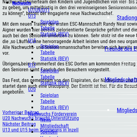
Nachwuchstrainerteam den Kindern und Jugendlichen von vier- bis
Nachwuchs
zu geben, um mittelfristig in den drei vereinseigenen Seniorenman
U7/U9/U11
zu können“, betont der engagierte neue Nachwuchschef.
U13
Stadiong
Spielplan
Mit dem neuen Trainer der ersten ESC-Mannschaft Randy Neal sow
Tabelle
Aigner wurden hier bereits zielorientierte Gespräche geführt und d
Statistik (BEV)
auch bei den Senioren umsetzen zu können. Sehr stolz ist die neue
U15
die ,so Lauffer, eine hervorragende Arbeit leisten und den neu orga
Spielplan
Alle Nachwuchs- und Seniorenmannschaften bereiten sich bereits s
Freunde des 
Tabelle
vor.
Statistik (BEV)
Übrigens beim Sommerfest des ESC Dorfen am kommenden Freitag im
U17
den Senioren samt Fanclub den Besuchern vorgestellt.
Spielplan
Tabelle
Mitgliedschaf
Das Fest, das gemeinsam von den Eispiraten, der Nachwuchs- und Eis
Statistik (BEV)
startet dann auch eine Discoparty. Der Eintritt ist frei. Für die B
U20
angeboten.
Spielplan
Tabelle
Statistik (BEV)
Mitglied
Vorheriger Beitrag
Nachwuchs Förderverein
U20 Nachwuchs braucht Unterstützung
News
Nächster Beitrag
Mitgliedschaft
U13 und U15 beim Sommereis in Inzell
Spenden