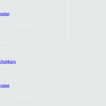
gsplan
schuhkurs
ruppe