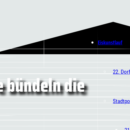
Eiskunstlauf
22. Dor
e bündeln die
Stadtpo
21