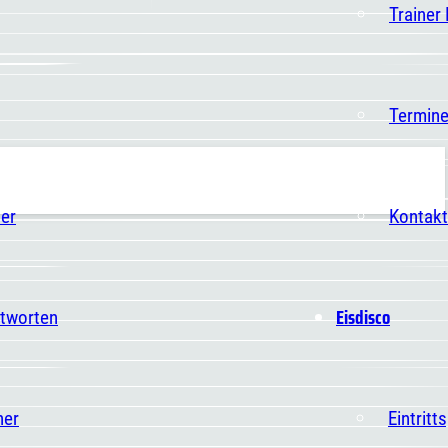
Trainer
Termin
er
Kontakt
Eisdisco
ntworten
ner
Eintritt