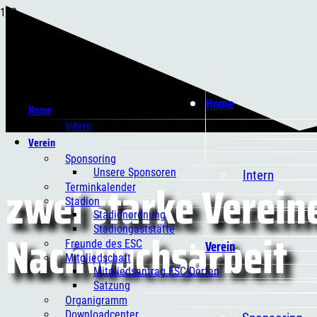
Home
Home
Intern
Verein
Sponsoring
Unsere Sponsoren
Intern
zwei starke Verein
Terminkalender
Stadion
Stadionordnung
Nachwuchsarbeit
Stadiongaststätte
Verein
Freunde des ESC
Mitgliedschaft
Mitgliedsantrag ESC Dorfen
Satzung
Organigramm
Downloadcenter