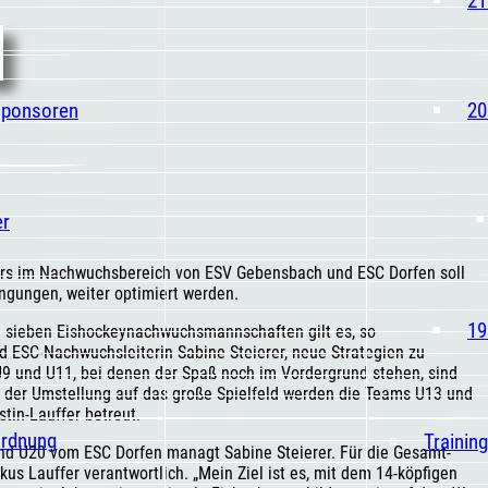
Sponsoren
20
er
rs im Nachwuchsbereich von ESV Gebensbach und ESC Dorfen soll
engungen, weiter optimiert werden.
19
n sieben Eishockeynachwuchsmannschaften gilt es, so
 ESC-Nachwuchsleiterin Sabine Steierer, neue Strategien zu
U9 und U11, bei denen der Spaß noch im Vordergrund stehen, sind
it der Umstellung auf das große Spielfeld werden die Teams U13 und
tin-Lauffer betreut.
ordnung
Trainin
nd U20 vom ESC Dorfen managt Sabine Steierer. Für die Gesamt-
s Lauffer verantwortlich. „Mein Ziel ist es, mit dem 14-köpfigen