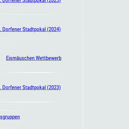
. Dorfener Stadtpokal (2024)
Eismäuschen Wettbewerb
. Dorfener Stadtpokal (2023)
gsgruppen