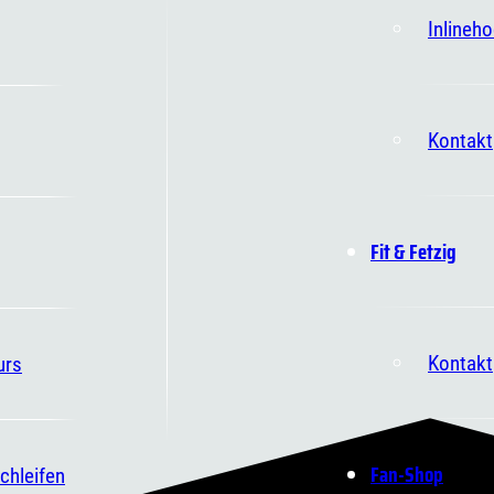
Inlineh
Kontakt
Fit & Fetzig
Kontakt
urs
Fan-Shop
chleifen