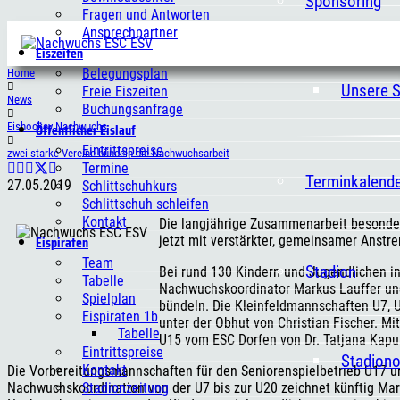
Sponsoring
Fragen und Antworten
Ansprechpartner
Eiszeiten
Belegungsplan
Home
Unsere 
Freie Eiszeiten
News
Buchungsanfrage
Öffentlicher Eislauf
Eishockey Nachwuchs
Eintrittspreise
zwei starke Vereine bündeln die Nachwuchsarbeit
Termine
Terminkalend
27.05.2019
Schlittschuhkurs
Schlittschuh schleifen
Kontakt
Die langjährige Zusammenarbeit besonde
Eispiraten
jetzt mit verstärkter, gemeinsamer Anstr
Team
Stadion
Bei rund 130 Kindern und Jugendlichen i
Tabelle
Nachwuchskoordinator Markus Lauffer und
Spielplan
bündeln. Die Kleinfeldmannschaften U7, 
Eispiraten 1b
unter der Obhut von Christian Fischer. M
Tabelle
U15 vom ESC Dorfen von Dr. Tatjana Kapus
Eintrittspreise
Stadion
Kontakt
Die Vorbereitungsmannschaften für den Seniorenspielbetrieb U17 u
Stadionzeitung
Nachwuchskoordination von der U7 bis zur U20 zeichnet künftig Marku