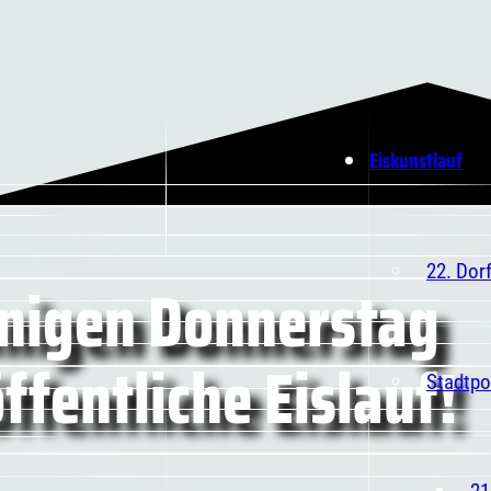
Eiskunstlauf
22. Dor
nigen Donnerstag
öffentliche Eislauf!
Stadtpo
21