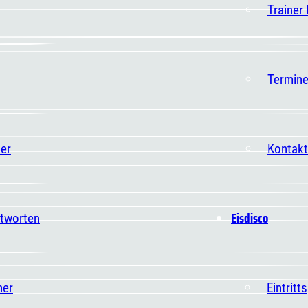
Trainer
Termin
er
Kontakt
Eisdisco
ntworten
ner
Eintritt