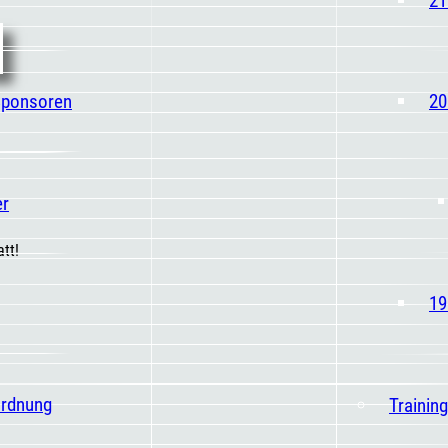
Sponsoren
20
er
tt!
19
ordnung
Trainin