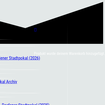
Produkt
wurde deinem Warenkorb hinzugefügt.
fener Stadtpokal (2026)
kal Archiv
. Dorfener Stadtpokal (2025)