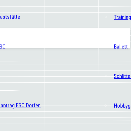
aststätte
Trainin
ESC
Ballett
t
Schlitt
santrag ESC Dorfen
Hobbyg