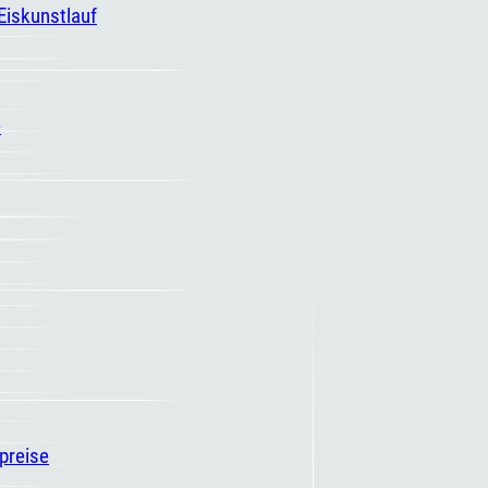
 Eiskunstlauf
e
spreise