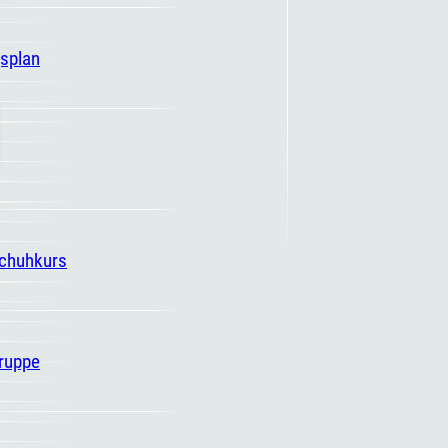
gsplan
schuhkurs
ruppe