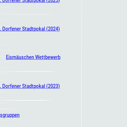
. Dorfener Stadtpokal (2024)
Eismäuschen Wettbewerb
. Dorfener Stadtpokal (2023)
gsgruppen