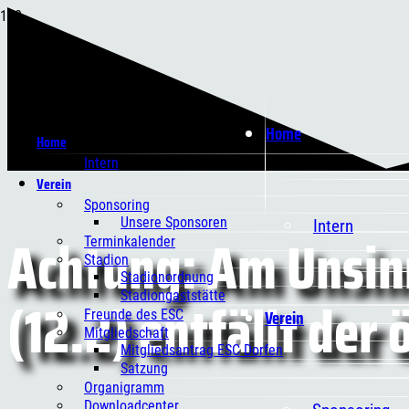
Home
Home
Intern
Verein
Sponsoring
Unsere Sponsoren
Intern
Achtung: Am Unsin
Terminkalender
Stadion
Stadionordnung
(12.2) entfällt der 
Stadiongaststätte
Verein
Freunde des ESC
Mitgliedschaft
Mitgliedsantrag ESC Dorfen
Satzung
Organigramm
Downloadcenter