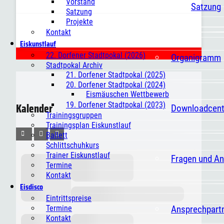
Vorstand
Satzung
Satzung
Projekte
Kontakt
Eiskunstlauf
22. Dorfener Stadtpokal (2026)
Organigramm
Stadtpokal Archiv
21. Dorfener Stadtpokal (2025)
20. Dorfener Stadtpokal (2024)
Eismäuschen Wettbewerb
Kalender
19. Dorfener Stadtpokal (2023)
Downloadcent
Trainingsgruppen
Trainingsplan Eiskunstlauf
Ballett
Schlittschuhkurs
Trainer Eiskunstlauf
Fragen und A
Termine
Kontakt
Eisdisco
Eintrittspreise
Ansprechpart
Termine
Kontakt