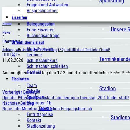
Sponsoring
Fragen und Antworten
Ansprechpartner
Eiszeiten
Belegungsplan
Home
Unsere 
Freie Eiszeiten
News
Buchungsanfrage
Öffentlicher Eislauf
Hauptverein
Eintrittspreise
Achtung: Am Unsinnigen Donnerstag (12.2) entfällt der öffentliche Eislauf!
Termine
Terminkalend
11.02.2026
Schlittschuhkurs
Schlittschuh schleifen
Kontakt
Am morgigen Donnertag den 12.2 findet kein öffentlicher Eislauft sta
Eispiraten
Team
Stadion
Tabelle
Vorheriger Beitrag
Spielplan
Update: Öffentlicher Eislauf am heutigen Dienstag 20.1 findet statt!
Eispiraten 1b
Nächster Beitrag
Tabelle
Neue Info-Monitore im Stadion-Eingangsbereich
Eintrittspreise
Stadion
Kontakt
Stadionzeitung