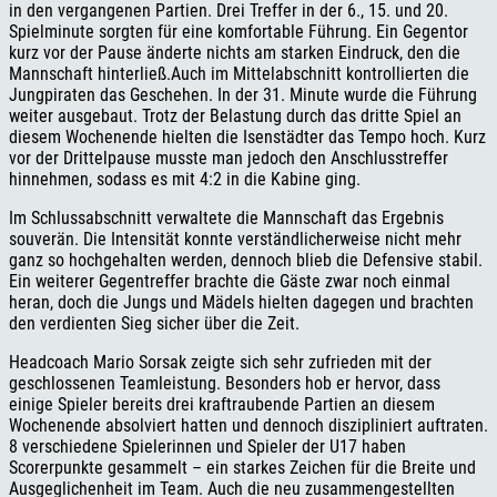
in den vergangenen Partien. Drei Treffer in der 6., 15. und 20.
Spielminute sorgten für eine komfortable Führung. Ein Gegentor
kurz vor der Pause änderte nichts am starken Eindruck, den die
Mannschaft hinterließ.Auch im Mittelabschnitt kontrollierten die
Jungpiraten das Geschehen. In der 31. Minute wurde die Führung
weiter ausgebaut. Trotz der Belastung durch das dritte Spiel an
diesem Wochenende hielten die Isenstädter das Tempo hoch. Kurz
vor der Drittelpause musste man jedoch den Anschlusstreffer
hinnehmen, sodass es mit 4:2 in die Kabine ging.
Im Schlussabschnitt verwaltete die Mannschaft das Ergebnis
souverän. Die Intensität konnte verständlicherweise nicht mehr
ganz so hochgehalten werden, dennoch blieb die Defensive stabil.
Ein weiterer Gegentreffer brachte die Gäste zwar noch einmal
heran, doch die Jungs und Mädels hielten dagegen und brachten
den verdienten Sieg sicher über die Zeit.
Headcoach Mario Sorsak zeigte sich sehr zufrieden mit der
geschlossenen Teamleistung. Besonders hob er hervor, dass
einige Spieler bereits drei kraftraubende Partien an diesem
Wochenende absolviert hatten und dennoch diszipliniert auftraten.
8 verschiedene Spielerinnen und Spieler der U17 haben
Scorerpunkte gesammelt – ein starkes Zeichen für die Breite und
Ausgeglichenheit im Team. Auch die neu zusammengestellten