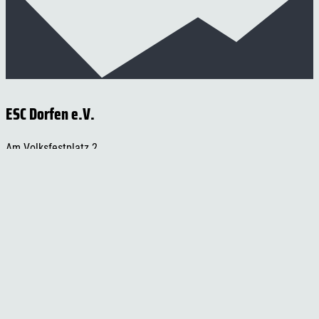
ESC Dorfen e.V.
Am Volksfestplatz 2
84405 Dorfen
Telefon: 08081 / 2067
Telefax: 08081 / 957137
E-Mail:
info@esc-dorfen.de
Rechtliches
Impressum
Datenschutzerklärung