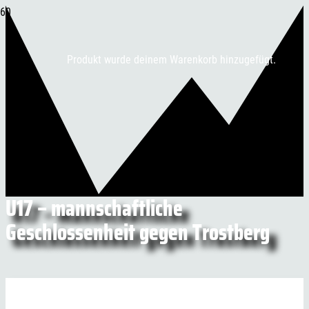
Produkt
wurde deinem Warenkorb hinzugefügt.
U17 – mannschaftliche
Geschlossenheit gegen Trostberg