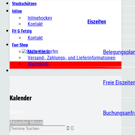
Stockschützen
Inline
Inlinehockey
Eiszeiten
Kontakt
Fit & Fetzig
Kontakt
Fan-Shop
Belegungspla
Mein Konto
Versand-, Zahlungs-, und Lieferinformationen
Warenkorb
Freie Eiszeite
Kalender
Buchungsanfr
Datum
Aktueller Monat