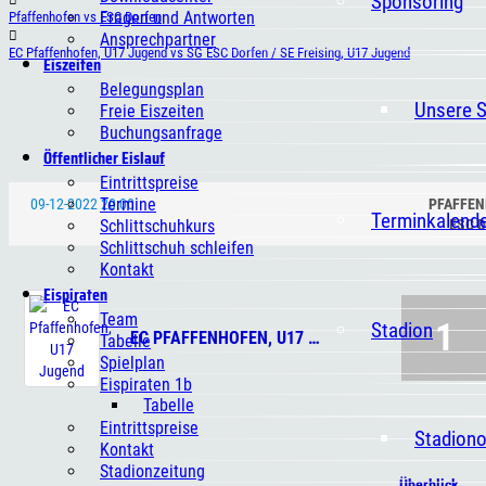
Sponsoring
Fragen und Antworten
Pfaffenhofen vs ESC Dorfen
Ansprechpartner
EC Pfaffenhofen, U17 Jugend vs SG ESC Dorfen / SE Freising, U17 Jugend
Eiszeiten
Belegungsplan
Unsere 
Freie Eiszeiten
Buchungsanfrage
Öffentlicher Eislauf
Eintrittspreise
Termine
09-12-2022 20:00
PFAFFEN
Terminkalend
Schlittschuhkurs
ESC 
Schlittschuh schleifen
Kontakt
Eispiraten
Team
1
Stadion
EC PFAFFENHOFEN, U17 JUGEND
Tabelle
Spielplan
Eispiraten 1b
Tabelle
Eintrittspreise
Stadion
Kontakt
Stadionzeitung
Überblick