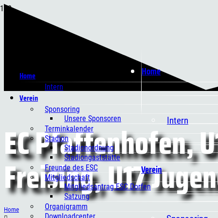
Home
Home
Intern
Verein
Sponsoring
Unsere Sponsoren
Intern
EC Pfaffenhofen, U
Terminkalender
Stadion
Stadionordnung
Freising, U17 Juge
Stadiongaststätte
Verein
Freunde des ESC
Mitgliedschaft
Mitgliedsantrag ESC Dorfen
Satzung
Organigramm
Home
Downloadcenter