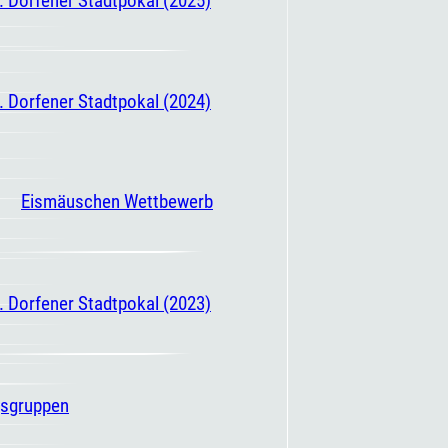
. Dorfener Stadtpokal (2024)
Eismäuschen Wettbewerb
. Dorfener Stadtpokal (2023)
gsgruppen