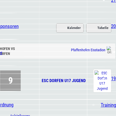
Sponsoren
20
Kalender
Tabelle
HOFEN VS
Pfaffenhofen Eisstadion
er
DORFEN
9
19
ESC DORFEN U17 JUGEND
ordnung
Trainin
Aufstellungen