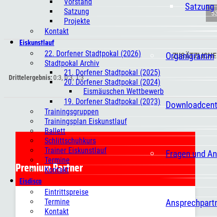
Vorstand
Satzung
Satzung
5
Projekte
Kontakt
Eiskunstlauf
22. Dorfener Stadtpokal (2026)
Organigramm
ZUSÄTZLICHE
Stadtpokal Archiv
21. Dorfener Stadtpokal (2025)
Drittelergebnis
0:3, 0:3, 1:3
20. Dorfener Stadtpokal (2024)
Eismäuschen Wettbewerb
19. Dorfener Stadtpokal (2023)
Downloadcent
Trainingsgruppen
Trainingsplan Eiskunstlauf
Ballett
Schlittschuhkurs
Trainer Eiskunstlauf
Fragen und A
Termine
Premium Partner
Kontakt
Eisdisco
Eintrittspreise
Ansprechpart
Termine
Kontakt