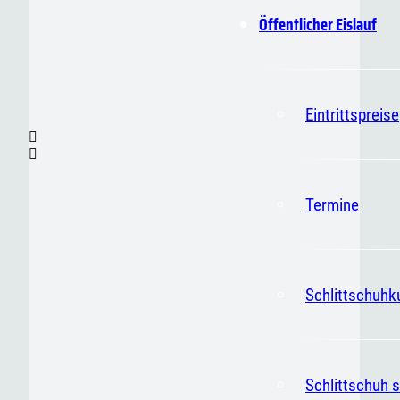
Öffentlicher Eislauf
Eintrittspreise
Termine
Schlittschuhk
Schlittschuh s