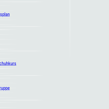
gsplan
schuhkurs
ruppe