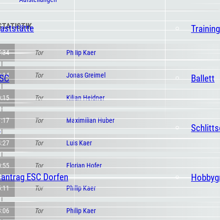
STATISTIK
aststätte
Trainin
7:34
Tor
Philip Kaer
8:14
Tor
Jonas Greimel
ESC
Ballett
9:15
Tor
Kilian Heidner
1:17
Tor
Maximilian Huber
t
Schlitt
4:27
Tor
Luis Kaer
0:55
Tor
Florian Hofer
santrag ESC Dorfen
Hobbyg
5:11
Tor
Philip Kaer
8:06
Tor
Philip Kaer