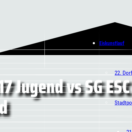
Eiskunstlauf
22. Dor
17 Jugend vs SG ESC
nd
Stadtpo
21