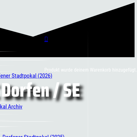
Produkt
wurde deinem Warenkorb hinzugefügt.
fener Stadtpokal (2026)
 Dorfen / SE
kal Archiv
. Dorfener Stadtpokal (2025)