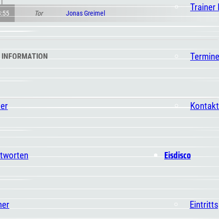
Trainer
3:55
Tor
Jonas Greimel
Termin
 INFORMATION
er
Kontakt
Eisdisco
ntworten
ner
Eintritt