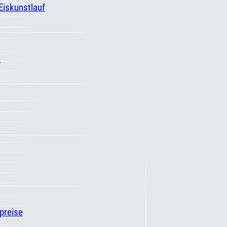
 Eiskunstlauf
e
spreise