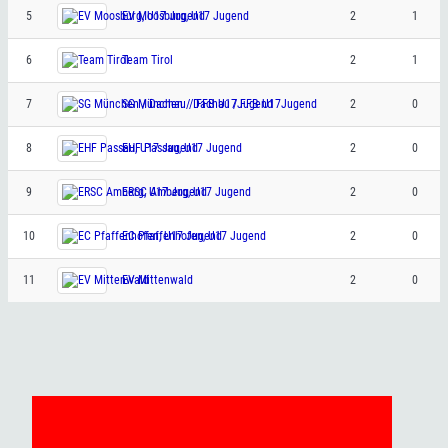
5
EV Moosburg, U17 Jugend
2
1
6
Team Tirol
2
1
7
SG München / Dachau / FFB U17Jugend
2
0
8
EHF Passau, U17 Jugend
2
0
9
ERSC Amberg, U17 Jugend
2
0
10
EC Pfaffenhofen, U17 Jugend
2
0
11
EV Mittenwald
2
0