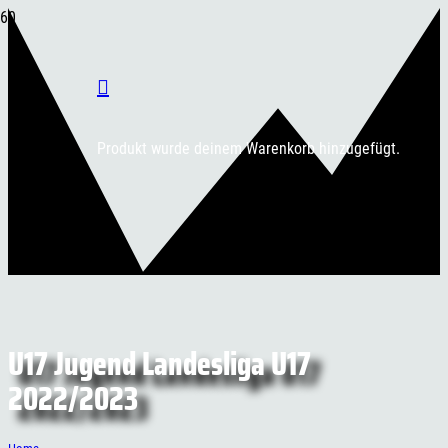
Produkt
wurde deinem Warenkorb hinzugefügt.
U17 Jugend Landesliga U17
2022/2023