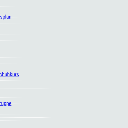
gsplan
schuhkurs
ruppe