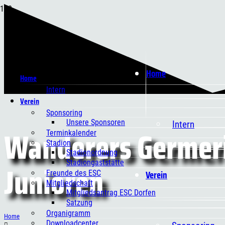
Home
Home
Intern
Verein
Sponsoring
Unsere Sponsoren
Intern
Wanderers Germeri
Terminkalender
Stadion
Stadionordnung
Junioren
Stadiongaststätte
Verein
Freunde des ESC
Mitgliedschaft
Mitgliedsantrag ESC Dorfen
Satzung
Organigramm
Home
Downloadcenter