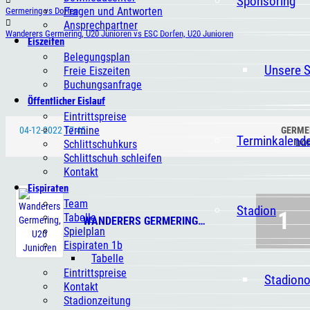
Sponsoring
Fragen und Antworten
Germering vs Dorfen
Ansprechpartner
Wanderers Germering, U20 Junioren vs ESC Dorfen, U20 Junioren
Eiszeiten
Belegungsplan
Unsere 
Freie Eiszeiten
Buchungsanfrage
Öffentlicher Eislauf
Eintrittspreise
Termine
04-12-2022 17:45
GERME
Terminkalend
Schlittschuhkurs
DO
Schlittschuh schleifen
Kontakt
Eispiraten
Team
Stadion
1
Tabelle
WANDERERS GERMERING, U20 JUNIOREN
Spielplan
Eispiraten 1b
Tabelle
Eintrittspreise
Stadion
Kontakt
Stadionzeitung