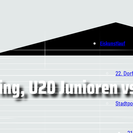
Eiskunstlauf
22. Dor
ng, U20 Junioren vs
Stadtpo
21