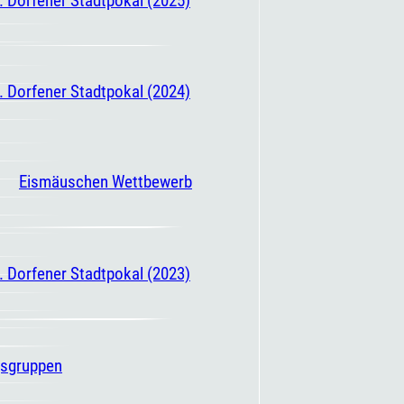
. Dorfener Stadtpokal (2024)
Eismäuschen Wettbewerb
. Dorfener Stadtpokal (2023)
gsgruppen