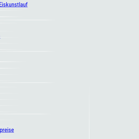
 Eiskunstlauf
e
spreise