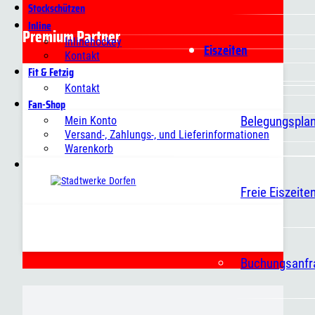
Stockschützen
Inline
Premium Partner
Inlinehockey
Eiszeiten
Kontakt
Fit & Fetzig
Kontakt
Fan-Shop
Belegungspla
Mein Konto
Versand-, Zahlungs-, und Lieferinformationen
Warenkorb
Freie Eiszeite
Buchungsanfr