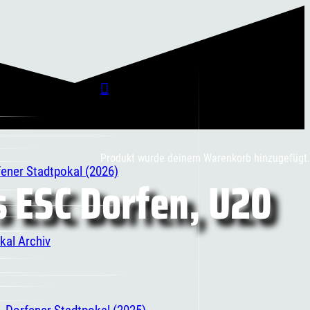
Produkt
wurde deinem Warenkorb hinzugefügt.
fener Stadtpokal (2026)
 ESC Dorfen, U20
kal Archiv
. Dorfener Stadtpokal (2025)