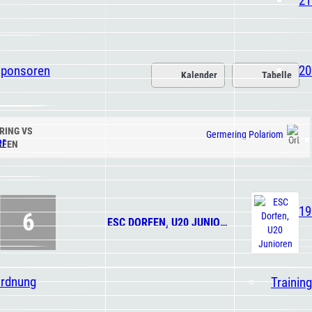
Sponsoren
20
Kalender
Tabelle
RING VS
Germering Polariom
er
RFEN
19
6
ESC DORFEN, U20 JUNIOREN
ordnung
Trainin