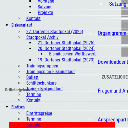
Vorstand
Satzung
Satzung
Projekte
Kontakt
Eiskunstlauf
22. Dorfener Stadtpokal (2026)
Organigramm
Stadtpokal Archiv
21. Dorfener Stadtpokal (2025)
20. Dorfener Stadtpokal (2024)
Eismäuschen Wettbewerb
19. Dorfener Stadtpokal (2023)
Downloadcent
Trainingsgruppen
Trainingsplan Eiskunstlauf
ZUSÄTZLICHE
Ballett
Schlittschuhkurs
Trainer Eiskunstlauf
Fragen und A
Drittelergebnis
2:0, 1:0, 3:1
Termine
Kontakt
Eisdisco
Eintrittspreise
Ansprechpart
Termine
Kontakt