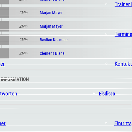
Trainer
2Min
Marjan Mayer
2Min
Marjan Mayer
Termin
2Min
Bastian Kosmann
2Min
Clemens Blaha
er
Kontakt
 INFORMATION
Eisdisco
ntworten
ner
Eintritt