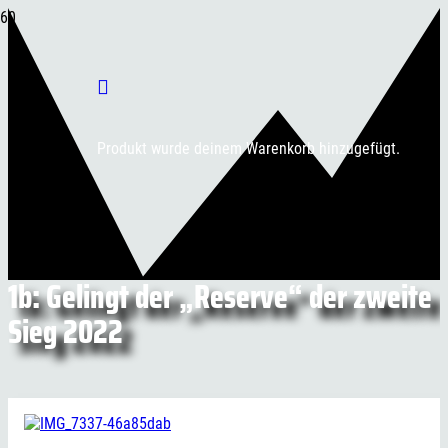
Produkt
wurde deinem Warenkorb hinzugefügt.
1b: Gelingt der „Reserve“ der zweite
Sieg 2022