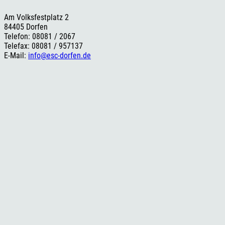
Am Volksfestplatz 2
84405 Dorfen
Telefon: 08081 / 2067
Telefax: 08081 / 957137
E-Mail:
info@esc-dorfen.de
Rechtliches
Impressum
Datenschutzerklärung
Cookie-Einstellungen
Versand- und Zahlungsinformationen
Widerrufsbelehrung
AGB
Social Media