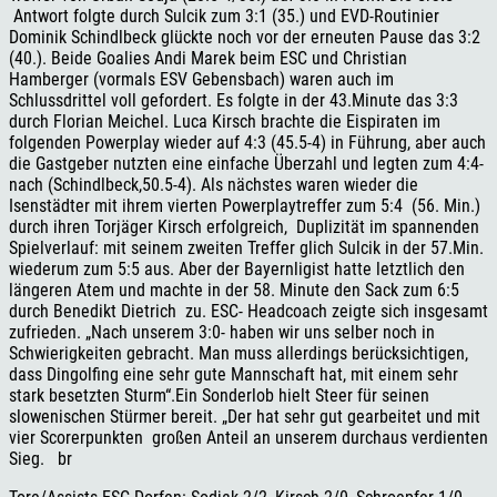
Antwort folgte durch Sulcik zum 3:1 (35.) und EVD-Routinier
Dominik Schindlbeck glückte noch vor der erneuten Pause das 3:2
(40.). Beide Goalies Andi Marek beim ESC und Christian
Hamberger (vormals ESV Gebensbach) waren auch im
Schlussdrittel voll gefordert. Es folgte in der 43.Minute das 3:3
durch Florian Meichel. Luca Kirsch brachte die Eispiraten im
folgenden Powerplay wieder auf 4:3 (45.5-4) in Führung, aber auch
die Gastgeber nutzten eine einfache Überzahl und legten zum 4:4-
nach (Schindlbeck,50.5-4). Als nächstes waren wieder die
Isenstädter mit ihrem vierten Powerplaytreffer zum 5:4 (56. Min.)
durch ihren Torjäger Kirsch erfolgreich, Duplizität im spannenden
Spielverlauf: mit seinem zweiten Treffer glich Sulcik in der 57.Min.
wiederum zum 5:5 aus. Aber der Bayernligist hatte letztlich den
längeren Atem und machte in der 58. Minute den Sack zum 6:5
durch Benedikt Dietrich zu. ESC- Headcoach zeigte sich insgesamt
zufrieden. „Nach unserem 3:0- haben wir uns selber noch in
Schwierigkeiten gebracht. Man muss allerdings berücksichtigen,
dass Dingolfing eine sehr gute Mannschaft hat, mit einem sehr
stark besetzten Sturm“.Ein Sonderlob hielt Steer für seinen
slowenischen Stürmer bereit. „Der hat sehr gut gearbeitet und mit
vier Scorerpunkten großen Anteil an unserem durchaus verdienten
Sieg. br