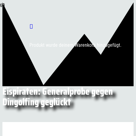
Produkt
wurde deinem Warenkorb hinzugefügt.
Eispiraten: Generalprobe gegen
Dingolfing geglückt