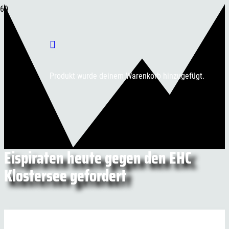
Produkt
wurde deinem Warenkorb hinzugefügt.
Eispiraten heute gegen den EHC
Klostersee gefordert