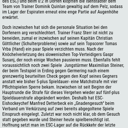
des ESC) und beim 0:2 in Dorfen klopften die Isenstädter dem
Team von Trainer Dominik Quinlan gewaltig auf dem Pelz, sodass
im Lager der Espiraten erneut eine enge Partie auf Augenhöhe
erwärtet.
Doch inzwischen hat sich die personale Situation bei den
Dorfenern arg verschlechtert. Trainer Franz Sterr ist nicht zu
beneiden, zumal er inzwischen auf seinen Kapitän Christian
Göttlicher (Schulterprobleme) sowie auf sein Topscorer Tomas
Vrba (Hand) ein paar Spiele verzichten muss. Nach der
Knöchelverletzung des slowenischen Top-Verteidigers Gaspr
Susanj, der noch einige Wochen pausieren muss. Ebenfalls fehlt
voraussichtlich noch zwei Spiele Jungstürmer Maximilian Steiner,
der beim Testspiel in Erding gegen Germering nach einem
grenzwertig beurteilten Check gegen den Kopf seines Gegners
anstatt wie bisher 5-plus Spieldauer- eine Matchstrafe mit vier
Pflichtspielen Sperre bekam. Inzwischen ist seit Beginn der
Hauptrunde die Strafe für dieses Vergehen wieder auf fünf-plus
Spieldauerstrafe abgeändert worden. Deshalb hat ESC-
Eishockeychef Manfred Detterbeck ein „Gnadengesuch“ beim
Verband um Verkürzung auf zwei bereits abgegoltene Spiele
Einspruch eingelegt. Zuletzt war noch nicht klar, ob dem Gesuch
statt gegeben wurde und Steiner heute spielberechtigt ist.
Hoffnung setzt man im ESC-Lager auf die Rückkehr der letzte