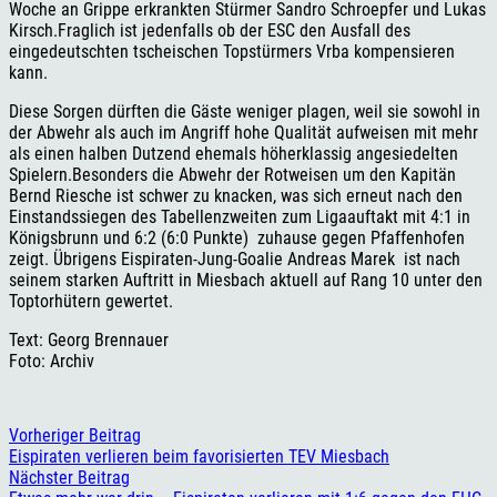
Woche an Grippe erkrankten Stürmer Sandro Schroepfer und Lukas
Kirsch.Fraglich ist jedenfalls ob der ESC den Ausfall des
eingedeutschten tscheischen Topstürmers Vrba kompensieren
kann.
Diese Sorgen dürften die Gäste weniger plagen, weil sie sowohl in
der Abwehr als auch im Angriff hohe Qualität aufweisen mit mehr
als einen halben Dutzend ehemals höherklassig angesiedelten
Spielern.Besonders die Abwehr der Rotweisen um den Kapitän
Bernd Riesche ist schwer zu knacken, was sich erneut nach den
Einstandssiegen des Tabellenzweiten zum Ligaauftakt mit 4:1 in
Königsbrunn und 6:2 (6:0 Punkte) zuhause gegen Pfaffenhofen
zeigt. Übrigens Eispiraten-Jung-Goalie Andreas Marek ist nach
seinem starken Auftritt in Miesbach aktuell auf Rang 10 unter den
Toptorhütern gewertet.
Text: Georg Brennauer
Foto: Archiv
Vorheriger Beitrag
Eispiraten verlieren beim favorisierten TEV Miesbach
Nächster Beitrag