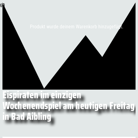
Produkt
wurde deinem Warenkorb hinzugefügt.
Eispiraten im einzigen
Wochenendspiel am heutigen Freitag
in Bad Aibling