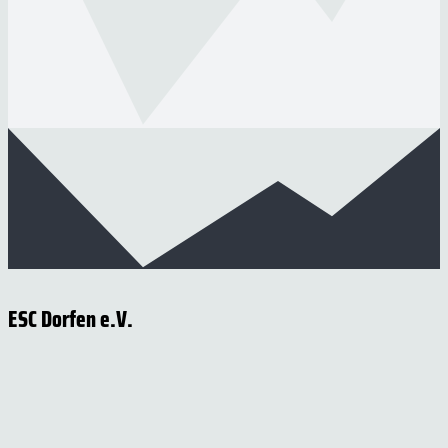
ESC Dorfen e.V.
Am Volksfestplatz 2
84405 Dorfen
Telefon: 08081 / 2067
Telefax: 08081 / 957137
E-Mail:
info@esc-dorfen.de