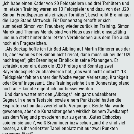
„Ich habe einen Kader von 20 Feldspielern und drei Torhütern und
im letzten Training waren es 13 Feldspieler und dazu von der U20
Simon Freudlsperger als einziger Torhüter“, beschreibt Brenninger
die Lage Stand Mittwoch. Für Donnerstag erhofft er sich
zumindest Simon von Fraunberg wieder zurück im Training. Simon
Marek und Thomas Mende sind von Haus aus nicht einsatzfähig
und nun steht hinter dem letzten Verbliebenen aus dem Trio auch
noch ein Fragezeichen.
„Als Backup hoffe ich für Bad Aibling auf Martin Rinnerer aus der
1b, aber wenn es bei Simon nicht reicht, dann muss ich bei der U20
nachfragen“, gibt Brenninger Einblick in seine Planungen. Er
schränkt aber ein, dass die U20 Freitag und Sonntag zwei
Bayernligaspiele zu absolvieren hat, „das wird nicht einfach“. 13
Feldspieler fehlten unter der Woche wegen Verletzung, Krankgeit
oder Beruf insgesamt. Eine Trainingseinheit am Donnerstag stand
noch an – konnte eigentlich nur besser werden.
Und dann wartet mit den „Aibdogs“ ein ganz undankbarer
Gegner. In einem Testspiel sowie einem Punktspiel hatten die
Eispiraten schon das zweifelhafte Vergnügen. Beide Mal wurde
gewonnen, aber die Kurstädter gehen wirklich keinem Zweikampf
aus dem Weg und provozieren nur zu gerne. „Gutes Eishockey
spielen sie auch“, weiß Brenninger inzwischen „und die sind viel
besser, als ihr vorletzter Tabellenplatz mit nur zwei Punkten