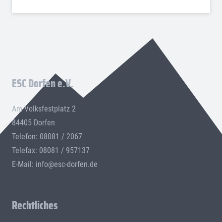
ESC Dorfen e.V.
Am Volksfestplatz 2
84405 Dorfen
Telefon: 08081 / 2067
Telefax: 08081 / 957137
E-Mail:
info@esc-dorfen.de
Rechtliches