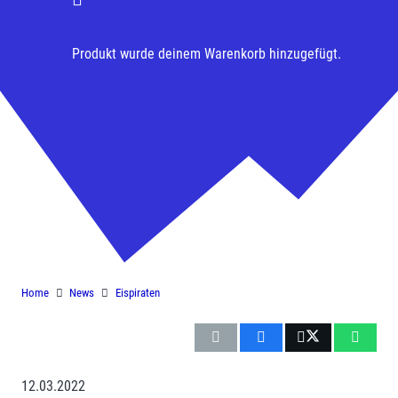
Produkt
wurde deinem Warenkorb hinzugefügt.
Eispiraten: In Pfaffenhofen eine
Pflichtaufgabe mit
Freundschaftsspielcharakter
Home
News
Eispiraten
12.03.2022