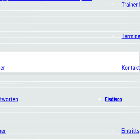
Trainer
Termin
er
Kontakt
Eisdisco
ntworten
ner
Eintritt