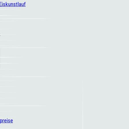
 Eiskunstlauf
e
spreise