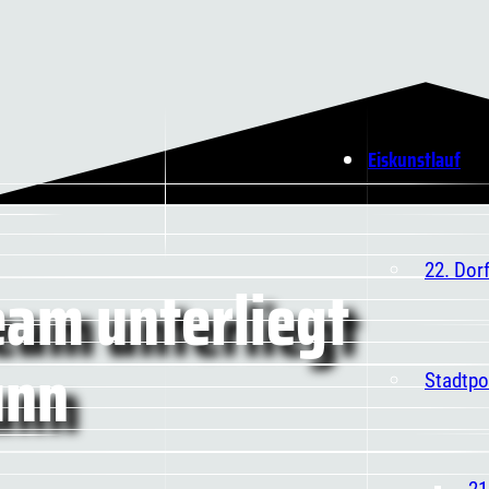
Eiskunstlauf
22. Dor
eam unterliegt
unn
Stadtpo
21