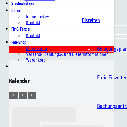
Stockschützen
Inline
Inlinehockey
Eiszeiten
Kontakt
Fit & Fetzig
Kontakt
Fan-Shop
Belegungspla
Mein Konto
Versand-, Zahlungs-, und Lieferinformationen
Warenkorb
Freie Eiszeite
Kalender
Buchungsanfr