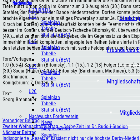
klares Eising übersehen brachte Tim Bullnheimer die Hausherren er
Nachwuchs
Tiefe nutzt Urban Sodja im Konter zum 3:3-Ausgleich (30.) Dann setz
U7/U9/U11
Strehler, der Folger an der Bande niederstreckte. Dorfen konnte je
U13
Stadiong
brachte eigentlich nur ein mäßiges Powerplay zustande. Ebenso bei
Spielplan
Kirsch bei Dorfen) zum Drittelauftakt konnten beide Teams nichts z
Tabelle
besser im Konter und der Deutsch-Tscheche Bitomsky48. überwand 
Statistik (BEV)
(49.).Jetzt zeigten sich die Gastgeber, die im Gegensatz zu den Eisp
U15
immerhin mit drei kompletten, eingespielten Reihen (eine vierte in 
Spielplan
den letzten beiden Minuten noch mit sechs Feldspielern und bezog 
Freunde des 
Tabelle
Tore/Vorlagen:
Statistik (BEV)
1:0 (6.5-4) Szegedin (Bitomsky), 1:1 (15.), 1:2 (18) Folger (Lönnig),
U17
(30.) Sodja (Huber), 4:3 (4.) Bitomsky (Barchmann, Miettinen), 5:3 (
Spielplan
Strafminuen:
Tabelle
Mitgliedschaf
Königsbrunn: 7, Dorfen: 8.
Statistik (BEV)
U20
Text:
Spielplan
Georg Brennauer
Tabelle
Statistik (BEV)
Mitglied
Nachwuchs Förderverein
Vorheriger Beitrag
News
Zweiter Weihnachtsfeiertag – Derby-Zeit im Dr. Rudolf-Stadion
Mitgliedschaft
Nächster Beitrag
Spenden
Indisponierte „Reserve“ kassiert nicht nur die höchste Derby-Nieder