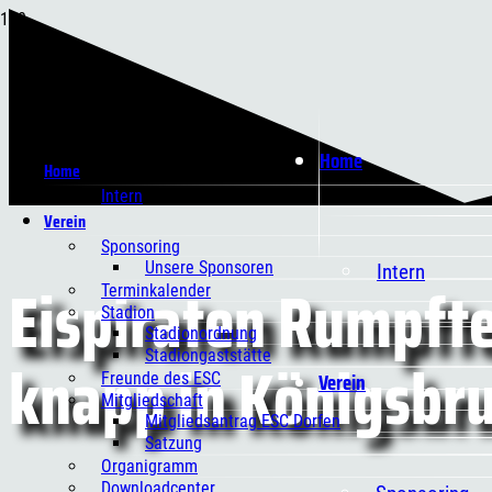
Home
Home
Intern
Verein
Sponsoring
Unsere Sponsoren
Intern
Eispiraten Rumpft
Terminkalender
Stadion
Stadionordnung
knapp in Königsbr
Stadiongaststätte
Verein
Freunde des ESC
Mitgliedschaft
Mitgliedsantrag ESC Dorfen
Satzung
Organigramm
Downloadcenter