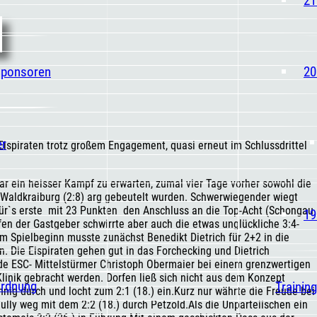
Sponsoren
20
er
ispiraten trotz großem Engagement, quasi erneut im Schlussdrittel
r ein heisser Kampf zu erwarten, zumal vier Tage vorher sowohl die
 Waldkraiburg (2:8) arg gebeutelt wurden. Schwerwiegender wiegt
für`s erste mit 23 Punkten den Anschluss an die Top-Acht (Schongau
19
öpfen der Gastgeber schwirrte aber auch die etwas unglückliche 3:4-
m Spielbeginn musste zunächst Benedikt Dietrich für 2+2 in die
n. Die Eispiraten gehen gut in das Forchecking und Dietrich
rde ESC- Mittelstürmer Christoph Obermaier bei einem grenzwertigen
Klinik gebracht werden. Dorfen ließ sich nicht aus dem Konzept
ordnung
Trainin
nnig durch und locht zum 2:1 (18.) ein.Kurz nur währte die Freude bei
ly weg mit dem 2:2 (18.) durch Petzold.Als die Unparteiischen ein