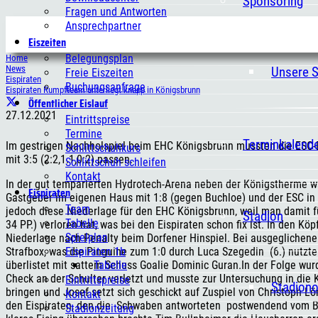
Sponsoring
Fragen und Antworten
Ansprechpartner
Eiszeiten
Belegungsplan
Home
News
Unsere 
Freie Eiszeiten
Eispiraten
Buchungsanfrage
Eispiraten Rumpfteam unterliegt knapp in Königsbrunn
Öffentlicher Eislauf
27.12.2021
Eintrittspreise
Termine
Terminkalend
Im gestrigen Nachholspiel beim EHC Königsbrunn mussten die ESC-E
Schlittschuhkurs
mit 3:5 (2:2,1.1,0:2) passen.
Schlittschuh schleifen
Kontakt
In der gut temparierten Hydrotech-Arena neben der Königstherme wa
Eispiraten
Gastgeber im eigenen Haus mit 1:8 (gegen Buchloe) und der ESC in
Team
jedoch diese Niederlage für den EHC Königsbrunn, weil man damit 
Stadion
Tabelle
34 PP.) verloren hat, was bei den Eispiraten schon fix ist. In den K
Spielplan
Niederlage nach Penalty beim Dorfener Hinspiel. Bei ausgeglichene
Eispiraten 1b
Strafbox, was die Pinguine zum 1:0 durch Luca Szegedin (6.) nutzte
Tabelle
überlistet mit sattem Schuss Goalie Dominic Guran.In der Folge wu
Check an der Schulter verletzt und musste zur Untersuchung in die 
Eintrittspreise
Stadion
bringen und Josef setzt sich geschickt auf Zuspiel von Christoph Lö
Kontakt
den Eispiraten, den die Schwaben antworteten postwendend vom Bul
Stadionzeitung