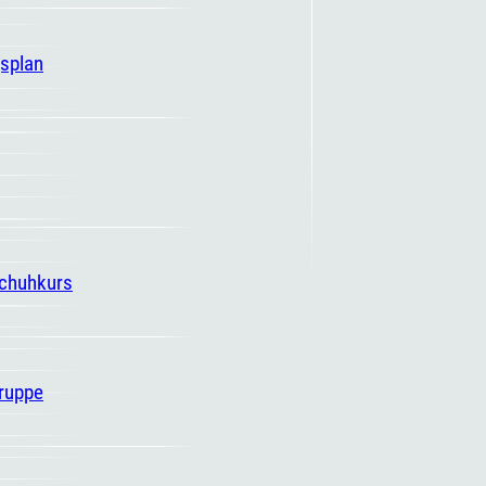
gsplan
schuhkurs
ruppe