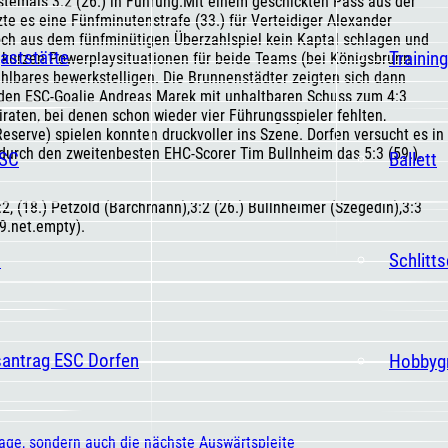
stemals 3:2 (26.) in Führung.Mit einem geschickten Pass aus der
te es eine Fünfminutenstrafe (33.) für Verteidiger Alexander
doch aus dem fünfminütigen Überzahlspiel kein Kaptal schlagen und
aststätte
Trainin
 kurzen Powerplaysituationen für beide Teams (bei Königsbrunn
ählbares bewerkstelligen. Die Brunnenstädter zeigten sich dann
den ESC-Goalie Andreas Marek mit unhaltbaren Schuss zum 4:3
iraten, bei denen schon wieder vier Führungsspieler fehlten,
Reserve) spielen konnten druckvoller ins Szene. Dorfen versucht es in
durch den zweitenbesten EHC-Scorer Tim Bullnheim das 5:3 (59.).
ESC
Ballett
 2:2, (18.) Petzold (Barchmann),3:2 (26.) Bullnheimer (Szegedin),3:3
59.net.empty).
t
Schlitt
santrag ESC Dorfen
Hobbyg
lage, sondern auch die nächste Auswärtspleite