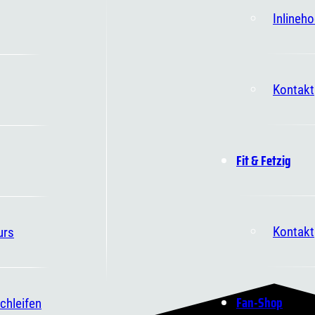
Inlineh
Kontakt
Fit & Fetzig
Kontakt
urs
Fan-Shop
chleifen