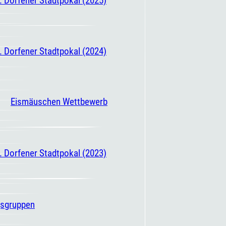
. Dorfener Stadtpokal (2024)
Eismäuschen Wettbewerb
. Dorfener Stadtpokal (2023)
gsgruppen