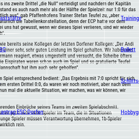
is ins zweite Drittel „die Null“ verteidigt und nachdem der Kapitän
stand es auch nach mehr als der Hälfte der Spielzeit nur 1:0 für das
lich aus“, gab Pfaffenhofens Trainer Stefan Teufel zu, „aber
aststätte
Trainin
türlich die Tabellenkonstellation, denn der ECP hatte vor dem
i uns hat gewusst, wenn wir dieses Spiel verlieren, sind wir wieder
h“.
wie bereits seine Kollegen der letzten Dorfener Kollegen: „Der Andi
ESC
Ballett
it einer sehr, sehr guten Leistung im Spiel gehalten. Wir haben uns
ann reagiert, etwas umgestellt und versucht, die Scheibe öfters
e Eispiraten waren schon auch im Spiel und so gratulierte Teufel
Mannschaft hat ihm auch sehr geholfen“.
Spiel entsprechend bedient: „Das Ergebnis mit 7:0 spricht für sich,
t
Schlitt
m ersten Drittel 0:0, da waren wir noch motiviert, aber nach dem
st nun mal die aktuelle Situation, wir machen, was wir können, wir
hrenden Einbrüche seines Teams im zweiten Spielabschnitt.
santrag ESC Dorfen
Hobbyg
aben jetzt sehr viele Spieler im Team, die in Situationen
Junge Spieler müssen Verantwortung übernehmen, 1b-Spieler
irklich rein.