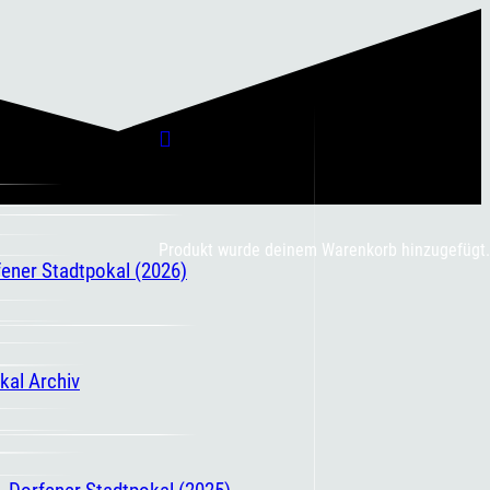
Produkt
wurde deinem Warenkorb hinzugefügt.
fener Stadtpokal (2026)
kal Archiv
. Dorfener Stadtpokal (2025)