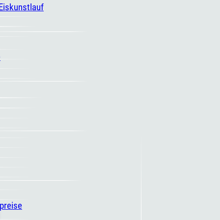
 Eiskunstlauf
e
spreise