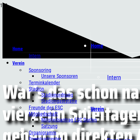
Home
Home
Intern
Verein
Sponsoring
Unsere Sponsoren
Intern
War’s das schon na
Terminkalender
Stadion
Stadionordnung
vierzehn Spieltagen
Stadiongaststätte
Verein
Freunde des ESC
Mitgliedschaft
Mitgliedsantrag ESC Dorfen
gehen im direkten 
Satzung
Organigramm
Downloadcenter