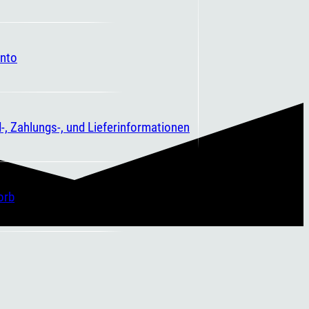
nto
-, Zahlungs-, und Lieferinformationen
orb