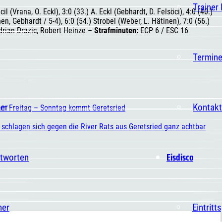
Trainer
l (Vrana, O. Eckl), 3:0 (33.) A. Eckl (Gebhardt, D. Felsöci), 4:0 (40.)
en, Gebhardt / 5-4), 6:0 (54.) Strobel (Weber, L. Hätinen), 7:0 (56.)
rian Drazic, Robert Heinze –
Strafminuten:
ECP 6 / ESC 16
Termin
er
Kontakt
 am Freitag – Sonntag kommt Geretsried
 schlagen sich gegen die River Rats aus Geretsried ganz achtbar
Eisdisco
ntworten
ner
Eintritt