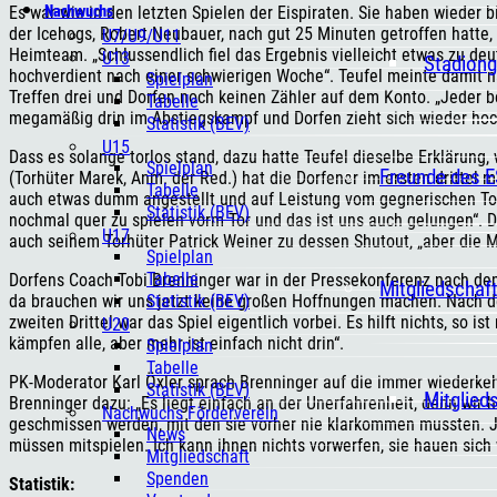
Nachwuchs
Es war wie in den letzten Spielen der Eispiraten. Sie haben wieder b
der Icehogs, Robert Neubauer, nach gut 25 Minuten getroffen hatte, 
U7/U9/U11
Heimteam. „Schlussendlich fiel das Ergebnis vielleicht etwas zu deut
U13
Stadiong
hochverdient nach einer schwierigen Woche“. Teufel meinte damit na
Spielplan
Treffen drei und Dorfen noch keinen Zähler auf dem Konto. „Jeder be
Tabelle
megamäßig drin im Abstiegskampf und Dorfen zieht sich wieder hoc
Statistik (BEV)
U15
Dass es solange torlos stand, dazu hatte Teufel dieselbe Erklärung, 
Spielplan
Freunde des 
(Torhüter Marek, Anm. der Red.) hat die Dorfener im ersten drittel m
Tabelle
auch etwas dumm angestellt und auf Leistung vom gegnerischen Torm
Statistik (BEV)
nochmal quer zu spielen vorm Tor und das ist uns auch gelungen“. Di
U17
auch seinem Torhüter Patrick Weiner zu dessen Shutout, „aber die 
Spielplan
Tabelle
Dorfens Coach Tobi Brenninger war in der Pressekonferenz nach dem 
Mitgliedschaf
Statistik (BEV)
da brauchen wir uns jetzt keine großen Hoffnungen machen. Nach de
zweiten Drittel war das Spiel eigentlich vorbei. Es hilft nichts, so i
U20
kämpfen alle, aber mehr ist einfach nicht drin“.
Spielplan
Tabelle
PK-Moderator Karl Öxler sprach Brenninger auf die immer wiederke
Statistik (BEV)
Mitglied
Brenninger dazu: „Es liegt einfach an der Unerfahrenheit, denn wir h
Nachwuchs Förderverein
geschmissen werden, mit den sie vorher nie klarkommen mussten. 
News
müssen mitspielen. Ich kann ihnen nichts vorwerfen, sie hauen sich w
Mitgliedschaft
Spenden
Statistik: