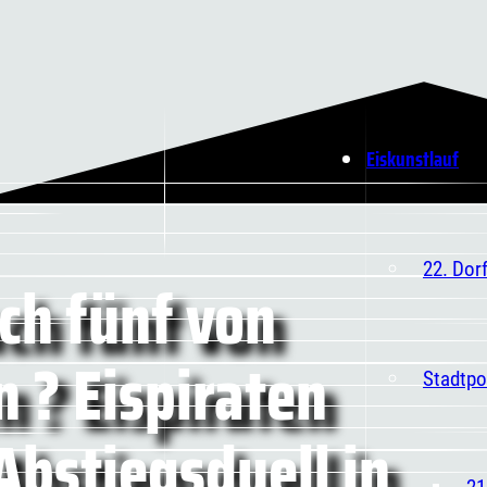
Eiskunstlauf
22. Dor
ch fünf von
 ? Eispiraten
Stadtpo
Abstiegsduell in
21