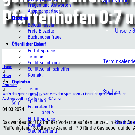
Sponsoring
Pfaffenhofen 0:7 u
Fragen und Antworten
Ansprechpartner
Eiszeiten
Belegungsplan
Unsere 
Freie Eiszeiten
Buchungsanfrage
Öffentlicher Eislauf
Eintrittspreise
Termine
Terminkalend
Schlittschuhkurs
Home
Schlittschuh schleifen
Kontakt
News
Eispiraten
Eispiraten
Team
Stadion
War’s das schon nach fünf von vierzehn Spieltagen ? Eispiraten gehen im direkten
Tabelle
Abstiegsduell in Pfaffenhofen 0:7 unter
Spielplan
Eispiraten 1b
04.03.2024
Tabelle
Eintrittspreise
Stadion
Das war deutlich! Es traf der Vorletzte auf den Letzten in einem D
Kontakt
Pfaffenhofener Stadtwerke Arena ein 7:0 für die Gastgeber auf der An
Stadionzeitung