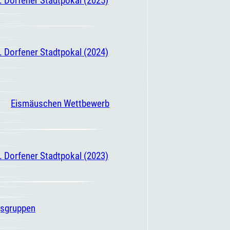
. Dorfener Stadtpokal (2024)
Eismäuschen Wettbewerb
. Dorfener Stadtpokal (2023)
gsgruppen