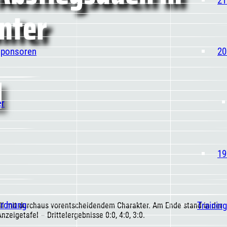
nter
Sponsoren
20
er
19
ordnung
Trainin
uell mit durchaus vorentscheidendem Charakter. Am Ende stand in der
zeigetafel – Drittelergebnisse 0:0, 4:0, 3:0.