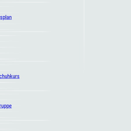
gsplan
schuhkurs
ruppe