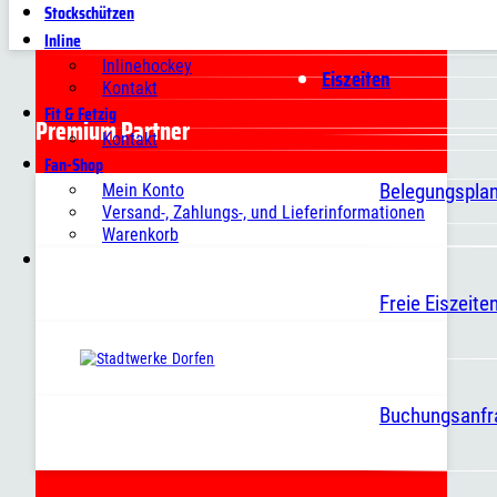
Stockschützen
Inline
Inlinehockey
Eiszeiten
Kontakt
Fit & Fetzig
Premium Partner
Kontakt
Fan-Shop
Belegungspla
Mein Konto
Versand-, Zahlungs-, und Lieferinformationen
Warenkorb
Freie Eiszeite
Buchungsanfr