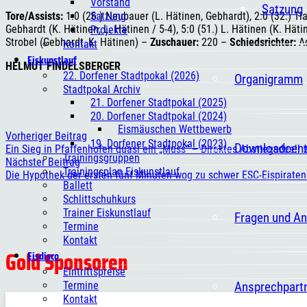
Vorstand
Satzung
Satzung
Tore/Assists:
1:0 (26.) Neubauer (L. Hätinen, Gebhardt), 2:0 (32.) Tlaci
Gebhardt (K. Hätinen, L. Hätinen / 5-4), 5:0 (51.) L. Hätinen (K. Hätin
Projekte
Strobel (Gebhardt, K. Hätinen) –
Zuschauer:
220 –
Schiedsrichter:
Ad
Kontakt
Eiskunstlauf
HELMUT FINDELSBERGER
22. Dorfener Stadtpokal (2026)
Organigramm
Stadtpokal Archiv
21. Dorfener Stadtpokal (2025)
20. Dorfener Stadtpokal (2024)
Eismäuschen Wettbewerb
Vorheriger Beitrag
19. Dorfener Stadtpokal (2023)
Downloadcent
Ein Sieg in Pfaffenhofen quasi ein „Muss“ – Direktes Abstiegsduell
Trainingsgruppen
Nächster Beitrag
Trainingsplan Eiskunstlauf
Die Hypothek der ersten fünf Minuten wog zu schwer ESC-Eispiraten
Ballett
Schlittschuhkurs
Trainer Eiskunstlauf
Fragen und A
Termine
Kontakt
Gold Sponsoren
Eisdisco
Eintrittspreise
Ansprechpart
Termine
Kontakt