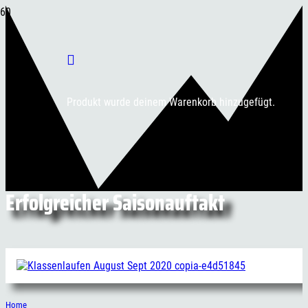
Produkt
wurde deinem Warenkorb hinzugefügt.
Erfolgreicher Saisonauftakt
Home