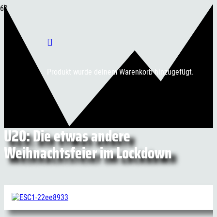
Produkt
wurde deinem Warenkorb hinzugefügt.
U20: Die etwas andere
Weihnachtsfeier im Lockdown