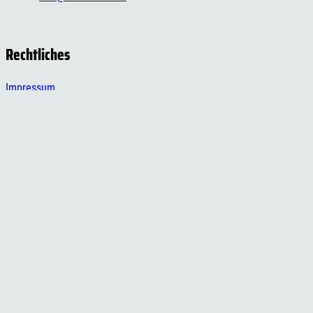
Rechtliches
Impressum
Datenschutzerklärung
Cookie-Einstellungen
Versand- und Zahlungsinformationen
Widerrufsbelehrung
AGB
Social Media