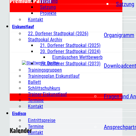
Premium Partner
Vorstand
Satzung
Satzung
Projekte
Kontakt
Eiskunstlauf
22. Dorfener Stadtpokal (2026)
Organigramm
Stadtpokal Archiv
21. Dorfener Stadtpokal (2025)
20. Dorfener Stadtpokal (2024)
Eismäuschen Wettbewerb
19. Dorfener Stadtpokal (2023)
Downloadcent
Trainingsgruppen
Trainingsplan Eiskunstlauf
Ballett
Schlittschuhkurs
Trainer Eiskunstlauf
Fragen und A
Termine
Kontakt
Eisdisco
Eintrittspreise
Ansprechpart
Termine
Kalender
Kontakt