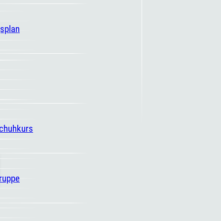
gsplan
schuhkurs
ruppe