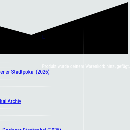
Produkt
wurde deinem Warenkorb hinzugefügt.
fener Stadtpokal (2026)
kal Archiv
. Dorfener Stadtpokal (2025)