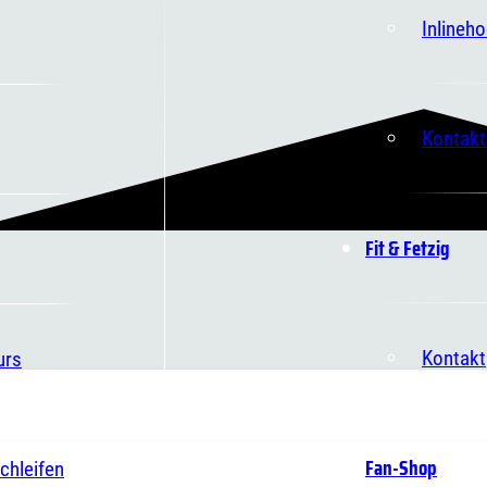
Inlineh
Kontakt
Fit & Fetzig
Kontakt
urs
Fan-Shop
chleifen