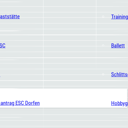
aststätte
Trainin
ESC
Ballett
t
Schlitt
santrag ESC Dorfen
Hobbyg