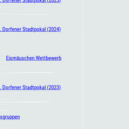
. Dorfener Stadtpokal (2024)
Eismäuschen Wettbewerb
. Dorfener Stadtpokal (2023)
gsgruppen