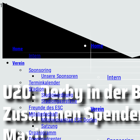
Home
Home
Intern
Verein
Sponsoring
Unsere Sponsoren
Intern
U20: Derby in der 
Terminkalender
Stadion
Stadionordnung
Zusammen Spende
Stadiongaststätte
Verein
Freunde des ESC
Mitgliedschaft
Mitgliedsantrag ESC Dorfen
Maxi!
Satzung
Organigramm
Downloadcenter