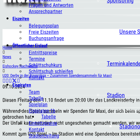
Sponsoring
Fragen und Antworten
Ansprechpartner
Eiszeiten
Belegungsplan
Unsere 
Freie Eiszeiten
Buchungsanfrage
Öffentlicher Eislauf
Home
Eintrittspreise
News
Termine
Terminkalend
Schlittschuhkurs
Eishockey Nachwuchs
Schlittschuh schleifen
U20: Derby in der Bayernliga – Zusammen Spendensammeln für Maxi!
Kontakt
Eispiraten
09.10.2024
Team
Stadion
Tabelle
Diesen Freitag den 11.10 findet um 20:00 Uhr das Landkreisderby in 
Spielplan
Eispiraten 1b
Während des Spiels sammeln wir Spenden für Maxi, der sich beim sp
Tabelle
gebrochen hat.
Der Unfall kann natürlich nicht ungeschehen gemacht werden, wir 
Eintrittspreise
Stadion
Kontakt
Kommt zum U20 Spiel – Im Stadion wird eine Spendenbox bereitste
Stadionzeitung