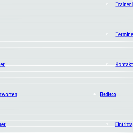
Trainer
Termin
er
Kontakt
Eisdisco
ntworten
ner
Eintritt