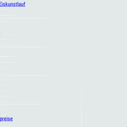
 Eiskunstlauf
e
spreise