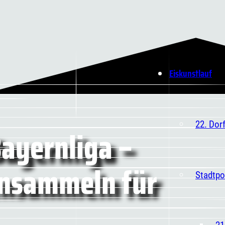
Eiskunstlauf
22. Dor
Bayernliga –
nsammeln für
Stadtpo
21