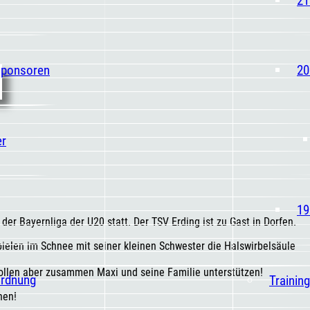
Sponsoren
20
er
19
der Bayernliga der U20 statt. Der TSV Erding ist zu Gast in Dorfen.
ielen im Schnee mit seiner kleinen Schwester die Halswirbelsäule
wollen aber zusammen Maxi und seine Familie unterstützen!
ordnung
Trainin
hen!