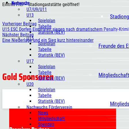
Nachwuchs
Eintritt Frei – Stadiongaststätte geöffnet!
U7/U9/U11
U13
Stadiong
Spielplan
Vorheriger Beitrag
Tabelle
U15 ESC Dorfen Eispiraten siegen nach dramatischem Penalty-Krimi
Statistik (BEV)
Nächster Beitrag
U15
Eine Niederlage und ein Sieg kurz hintereinander
Spielplan
Freunde des 
Tabelle
Statistik (BEV)
U17
Spielplan
Gold Sponsoren
Tabelle
Mitgliedschaf
Statistik (BEV)
U20
Spielplan
Tabelle
Statistik (BEV)
Mitglied
Nachwuchs Förderverein
News
Mitgliedschaft
Spenden