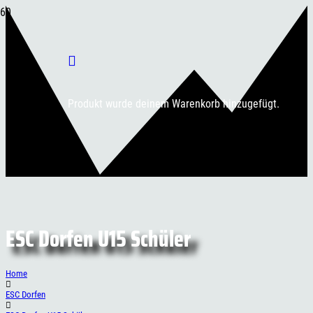
Produkt
wurde deinem Warenkorb hinzugefügt.
ESC Dorfen U15 Schüler
Home
ESC Dorfen